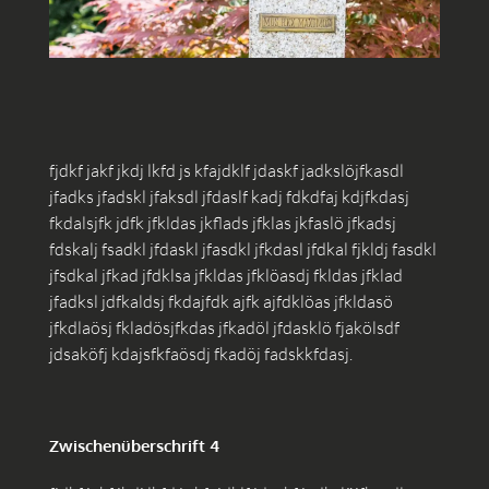
fjdkf jakf jkdj lkfd js kfajdklf jdaskf jadkslöjfkasdl
jfadks jfadskl jfaksdl jfdaslf kadj fdkdfaj kdjfkdasj
fkdalsjfk jdfk jfkldas jkflads jfklas jkfaslö jfkadsj
fdskalj fsadkl jfdaskl jfasdkl jfkdasl jfdkal fjkldj fasdkl
jfsdkal jfkad jfdklsa jfkldas jfklöasdj fkldas jfklad
jfadksl jdfkaldsj fkdajfdk ajfk ajfdklöas jfkldasö
jfkdlaösj fkladösjfkdas jfkadöl jfdasklö fjakölsdf
jdsaköfj kdajsfkfaösdj fkadöj fadskkfdasj.
Zwischenüberschrift 4