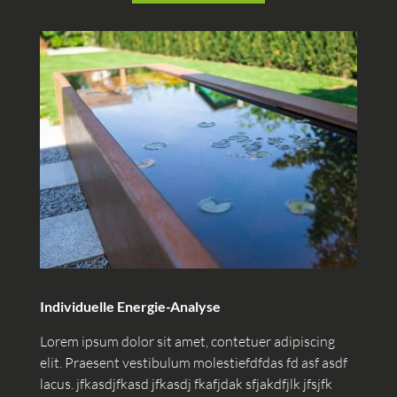
Individuelle Energie-Analyse
Lorem ipsum dolor sit amet, contetuer adipiscing
elit. Praesent vestibulum molestiefdfdas fd asf asdf
lacus. jfkasdjfkasd jfkasdj fkafjdak sfjakdfjlk jfsjfk