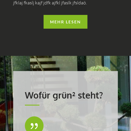
jfklaj fkaslj kajf jdfk ajfkl jfaslk jfsldaö.
MEHR LESEN
Wofür grün² steht?
{