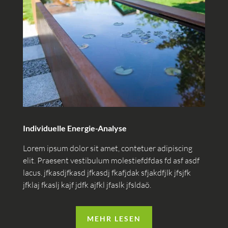
Individuelle Energie-Analyse
Lorem ipsum dolor sit amet, contetuer adipiscing
elit. Praesent vestibulum molestiefdfdas fd asf asdf
lacus. jfkasdjfkasd jfkasdj fkafjdak sfjakdfjlk jfsjfk
jfklaj fkaslj kajf jdfk ajfkl jfaslk jfsldaö.
MEHR LESEN