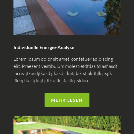
Individuelle Energie-Analyse
Lorem ipsum dolor sit amet, contetuer adipiscing
elit. Praesent vestibulum molestiefdfdas fd asf asdf
lacus. jfkasdjfkasd jfkasdj fkafjdak sfjakdfjlk jfsjfk
jfklaj fkaslj kajf jdfk ajfkl jfaslk jfsldaö.
MEHR LESEN