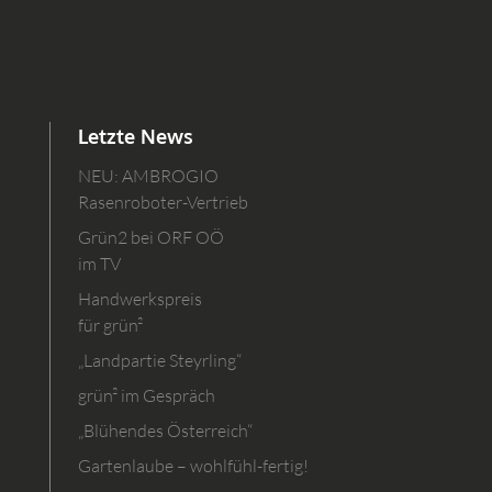
Letzte News
NEU: AMBROGIO
Rasenroboter-Vertrieb
Grün2 bei ORF OÖ
im TV
Handwerkspreis
für grün²
„Landpartie Steyrling“
grün² im Gespräch
„Blühendes Österreich“
Gartenlaube – wohlfühl-fertig!