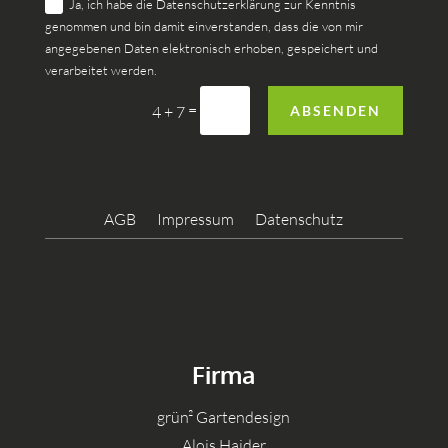
Ja, ich habe die Datenschutzerklärung zur Kenntnis
genommen und bin damit einverstanden, dass die von mir
angegebenen Daten elektronisch erhoben, gespeichert und
verarbeitet werden.
=
ABSENDEN
4 + 7
AGB
Impressum
Datenschutz
Firma
grün² Gartendesign
Alois Haider