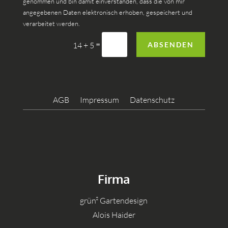
genommen und bin damit einverstanden, dass die von mir
angegebenen Daten elektronisch erhoben, gespeichert und
verarbeitet werden.
=
ABSENDEN
14 + 5
AGB
Impressum
Datenschutz
Firma
grün² Gartendesign
Alois Haider