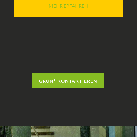
MEHR ERFAHREN
GRÜN² KONTAKTIEREN