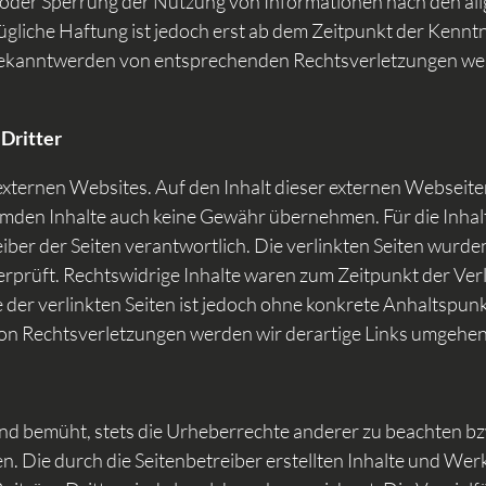
 oder Sperrung der Nutzung von Informationen nach den al
ügliche Haftung ist jedoch erst ab dem Zeitpunkt der Kenntn
Bekanntwerden von entsprechenden Rechtsverletzungen wer
 Dritter
xternen Websites. Auf den Inhalt dieser externen Webseiten 
mden Inhalte auch keine Gewähr übernehmen. Für die Inhalte 
eiber der Seiten verantwortlich. Die verlinkten Seiten wurd
rprüft. Rechtswidrige Inhalte waren zum Zeitpunkt der Verl
 der verlinkten Seiten ist jedoch ohne konkrete Anhaltspun
n Rechtsverletzungen werden wir derartige Links umgehen
nd bemüht, stets die Urheberrechte anderer zu beachten bzw.
n. Die durch die Seitenbetreiber erstellten Inhalte und Wer