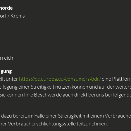
hörde
orf / Krems
rreich
egung
llt unter
https://ec.europa.eu/consumers/odr/
eine Plattfor
Beilegung einer Streitigkeit nutzen können und auf der wei
. Sie können Ihre Beschwerde auch direkt bei uns bei folgen
dazu bereit, im Falle einer Streitigkeit mit einem Verbrauch
iner Verbraucherschlichtungsstelle teilzunehmen.